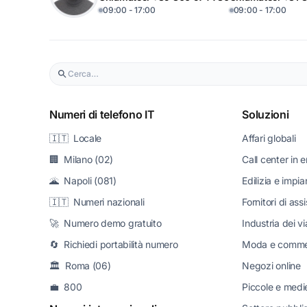
09:00 - 17:00
09:00 - 17:00
Numeri di telefono IT
Soluzioni
🇮🇹 Locale
Affari globali
🏢 Milano (02)
Call center in e
🌋 Napoli (081)
Edilizia e impia
🇮🇹 Numeri nazionali
Fornitori di ass
🚀 Numero demo gratuito
Industria dei v
🔄 Richiedi portabilità numero
Moda e commerc
🏛️ Roma (06)
Negozi online
💼 800
Piccole e medi