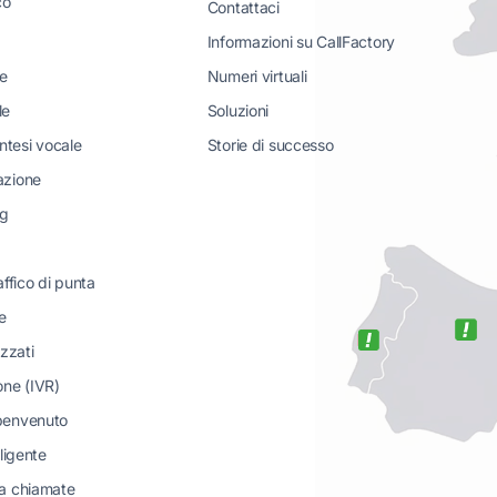
co
Contattaci
Informazioni su CallFactory
te
Numeri virtuali
le
Soluzioni
intesi vocale
Storie di successo
azione
ng
affico di punta
e
izzati
one (IVR)
benvenuto
lligente
a chiamate