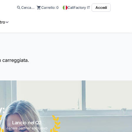
Cerca…
Carrello:
0
CallFactory IT
Accedi
tro
n carreggiata.
y:
Lancio nel Q2
canale partner esclusivo