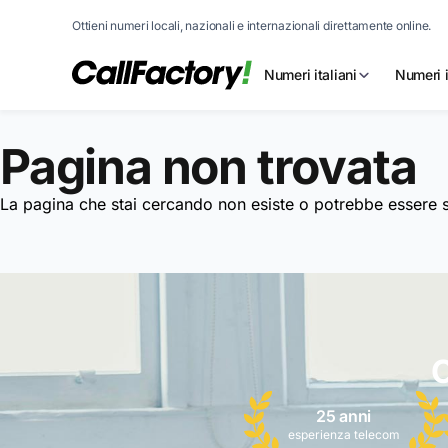
Ottieni numeri locali, nazionali e internazionali direttamente online.
Numeri italiani
Numeri i
Pagina non trovata
La pagina che stai cercando non esiste o potrebbe essere st
C
25 anni
esperienza telecom