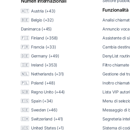
Numeri internazionali
Settore pubbli
Funzionalità
🇦🇹 Austria (+43)
🇧🇪 Belgio (+32)
Analisi chiama
Danimarca (+45)
Annuncio voca
🇫🇮 Finland (+358)
Assistente di s
🇫🇷 Francia (+33)
Cambia destin
🇩🇪 Germany (+49)
DenyList routi
🇮🇪 Ireland (+353)
Filtro chiamate
🇳🇱 Netherlands (+31)
Gestione del tr
🇵🇱 Poland (+48)
Inoltro chiamat
🇬🇧 Regno Unito (+44)
Lista VIP autor
🇪🇸 Spain (+34)
Menu di selezi
🇸🇪 Sweden (+46)
Messaggio di 
🇨🇭 Switzerland (+41)
Segreteria inte
🇺🇸 United States (+1)
Sistema di cod