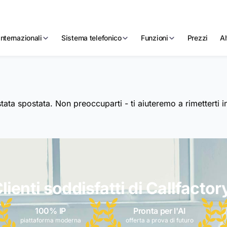
nternazionali
Sistema telefonico
Funzioni
Prezzi
Al
ata spostata. Non preoccuparti - ti aiuteremo a rimetterti i
lienti soddisfatti di Callfactor
100% IP
Pronta per l'AI
piattaforma moderna
offerta a prova di futuro