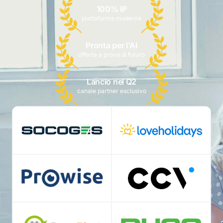
100% IP
piattaforma moderna
Pronta per l'AI
offerta a prova di futuro
Lancio nel Q2
canale partner esclusivo