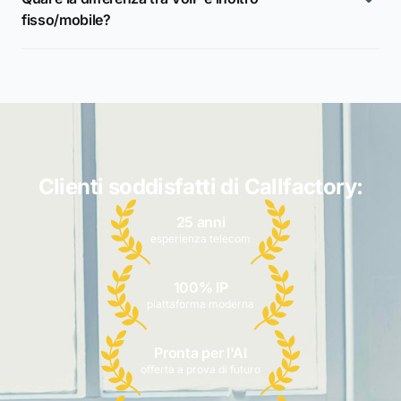
fisso/mobile?
Clienti soddisfatti di Callfactory:
25 anni
esperienza telecom
100% IP
piattaforma moderna
Pronta per l'AI
offerta a prova di futuro