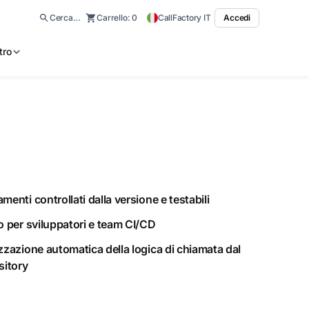
Cerca…
Carrello:
0
CallFactory IT
Accedi
tro
enti controllati dalla versione e testabili
o per sviluppatori e team CI/CD
zzazione automatica della logica di chiamata dal
sitory