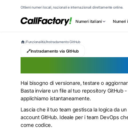
Ottieni numeri locali, nazionali e internazionali direttamente online.
Numeri italiani
Numeri i
/
Funzionalità
/
Instradamento GitHub
🔗
Instradamento via GitHub
Instradamento G
Hai bisogno di versionare, testare o aggiorna
Basta inviare un file al tuo repository GitHub 
applichiamo istantaneamente.
Lascia che il tuo team gestisca la logica da un fi
account GitHub. Ideale per i team DevOps che v
come codice.