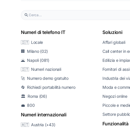
Numeri di telefono IT
Soluzioni
🇮🇹 Locale
Affari globali
🏢 Milano (02)
Call center in e
🌋 Napoli (081)
Edilizia e impia
🇮🇹 Numeri nazionali
Fornitori di ass
🚀 Numero demo gratuito
Industria dei v
🔄 Richiedi portabilità numero
Moda e commerc
🏛️ Roma (06)
Negozi online
💼 800
Piccole e medi
Numeri internazionali
Settore pubbli
Funzionalità
🇦🇹 Austria (+43)