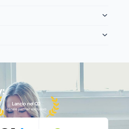
y:
Lancio nel Q2
canale partner esclusivo