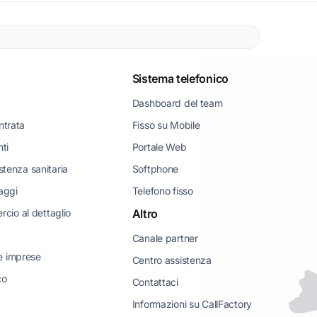
Sistema telefonico
Dashboard del team
ntrata
Fisso su Mobile
nti
Portale Web
istenza sanitaria
Softphone
iaggi
Telefono fisso
io al dettaglio
Altro
Canale partner
e imprese
Centro assistenza
co
Contattaci
Informazioni su CallFactory