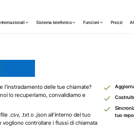
nternazionali
Sistema telefonico
Funzioni
Prezzi
Al
itHub
Aggiornam
re l’instradamento delle tue chiamate?
- noi lo recuperiamo, convalidiamo e
Costruit
Sincroni
le .csv, .txt o .json all’interno del tuo
tuo repo
ogliono controllare i flussi di chiamata