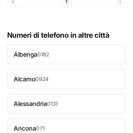
1
Numeri di telefono in altre città
Albenga
0182
Alcamo
0924
Alessandria
0131
Ancona
071