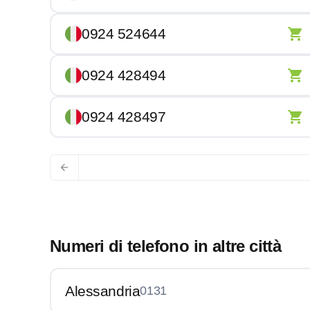
0924 524644
0924 428494
0924 428497
Numeri di telefono in altre città
Alessandria
0131