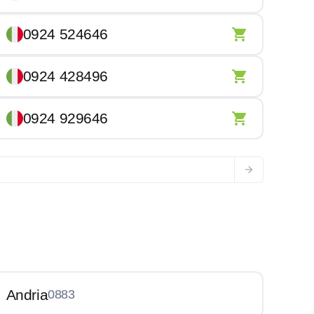
0924 524646
0924 428496
0924 929646
Andria
0883