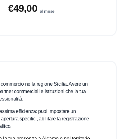
€49,00
al mese
a, commercio nella regione Sicilia. Avere un
rtner commerciali e istituzioni che la tua
essionalità.
 massima efficienza: puoi impostare un
apertura specifici, abilitare la registrazione
ffico.
a tua presenza a Alcamo e nel territorio