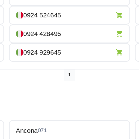
0924 524645
0924 428495
0924 929645
1
Ancona
071