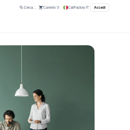
Cerca…
Carrello:
0
CallFactory IT
Accedi