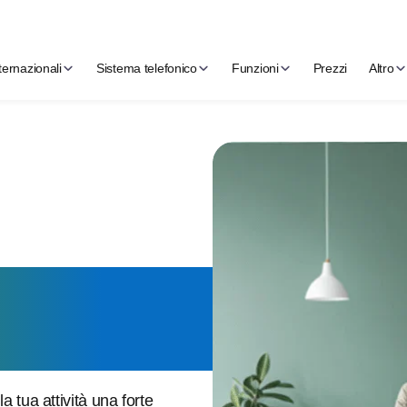
ternazionali
Sistema telefonico
Funzioni
Prezzi
Altro
mero 0924
 tua attività una forte