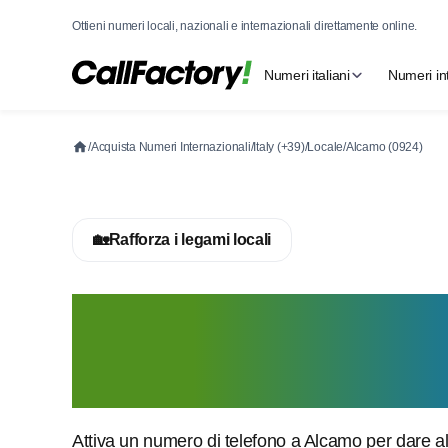
Ottieni numeri locali, nazionali e internazionali direttamente online.
Numeri italiani
Numeri in
/
Acquista Numeri Internazionali
/
Italy (+39)
/
Locale
/
Alcamo (0924)
🏡
Rafforza i legami locali
Attiva ora un nu
a Alcamo
Attiva un numero di telefono a Alcamo per dare alla