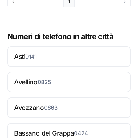
1
Numeri di telefono in altre città
Asti
0141
Avellino
0825
Avezzano
0863
Bassano del Grappa
0424