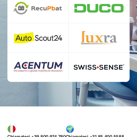
Chiamateci +39 800 974 780
Chiamateci +31 85 400 5588