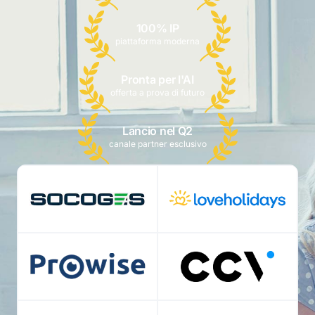
100% IP
piattaforma moderna
Pronta per l'AI
offerta a prova di futuro
Lancio nel Q2
canale partner esclusivo