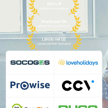
100% IP
piattaforma moderna
Pronta per l'AI
offerta a prova di futuro
Lancio nel Q2
canale partner esclusivo