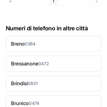
1
Numeri di telefono in altre città
Breno
0364
Bressanone
0472
Brindisi
0831
Brunico
0474