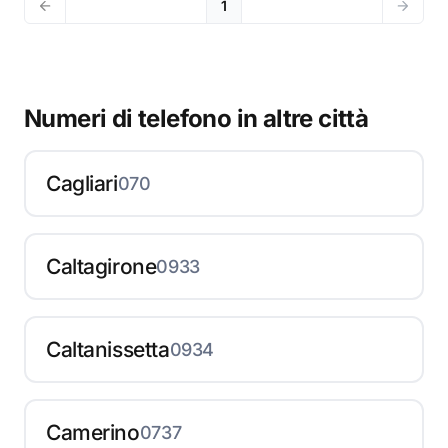
1
Numeri di telefono in altre città
Cagliari
070
Caltagirone
0933
Caltanissetta
0934
Camerino
0737