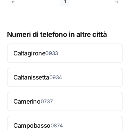
1
Numeri di telefono in altre città
Caltagirone
0933
Caltanissetta
0934
Camerino
0737
Campobasso
0874