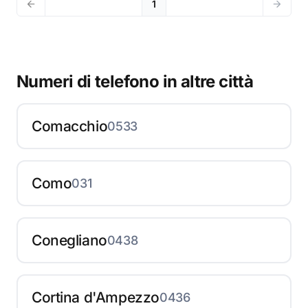
1
Numeri di telefono in altre città
Comacchio
0533
Como
031
Conegliano
0438
Cortina d'Ampezzo
0436