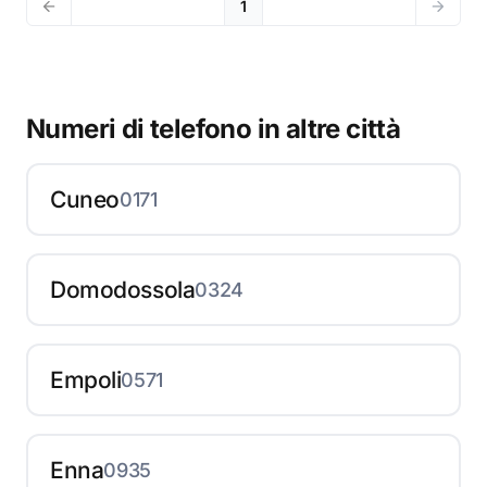
1
Numeri di telefono in altre città
Cuneo
0171
Domodossola
0324
Empoli
0571
Enna
0935