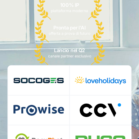
100% IP
piattaforma moderna
Pronta per l'AI
offerta a prova di futuro
Lancio nel Q2
canale partner esclusivo