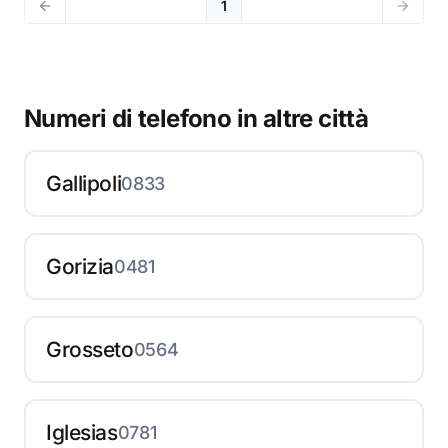
1
Numeri di telefono in altre città
Gallipoli
0833
Gorizia
0481
Grosseto
0564
Iglesias
0781