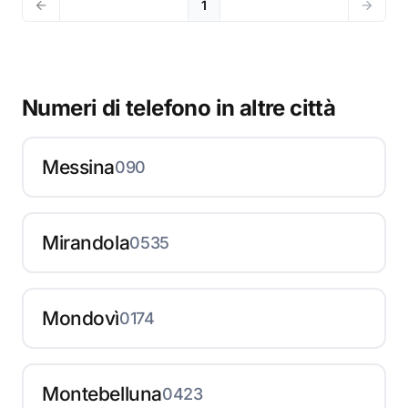
1
Numeri di telefono in altre città
Messina
090
Mirandola
0535
Mondovì
0174
Montebelluna
0423