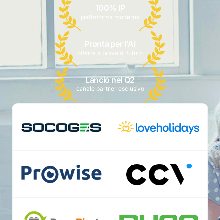
100% IP
piattaforma moderna
Pronta per l'AI
offerta a prova di futuro
Lancio nel Q2
canale partner esclusivo