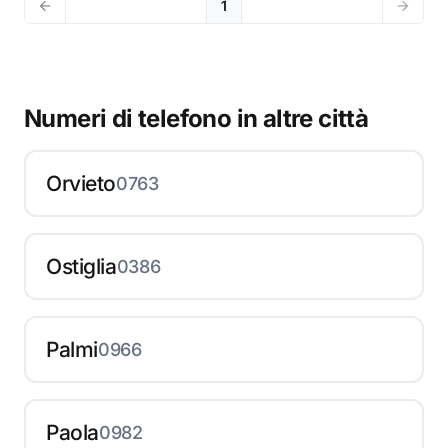
1
Numeri di telefono in altre città
Orvieto
0763
Ostiglia
0386
Palmi
0966
Paola
0982