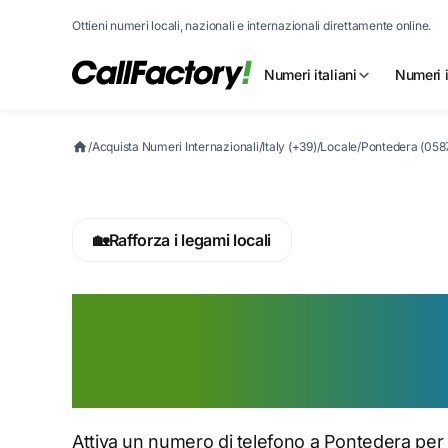
Ottieni numeri locali, nazionali e internazionali direttamente online.
Numeri italiani
Numeri i
/
Acquista Numeri Internazionali
/
Italy (+39)
/
Locale
/
Pontedera (058
🏡
Rafforza i legami locali
Attiva ora un n
a Pontedera
Attiva un numero di telefono a Pontedera per d