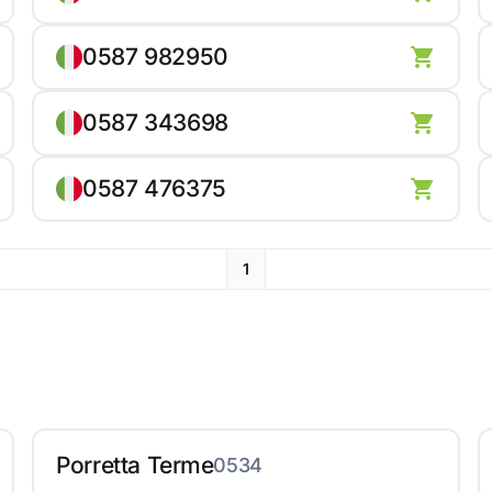
0587 982950
0587 343698
0587 476375
1
Porretta Terme
0534