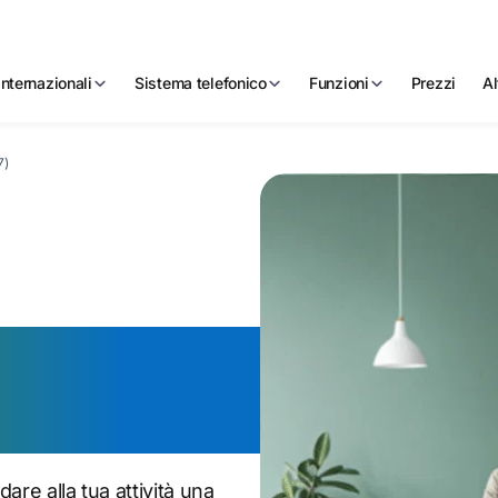
nternazionali
Sistema telefonico
Funzioni
Prezzi
Al
7)
umero 0587
are alla tua attività una