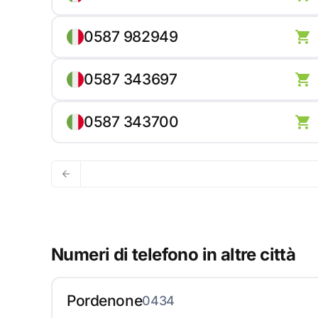
0587 982949
0587 343697
0587 343700
Numeri di telefono in altre città
Pordenone
0434