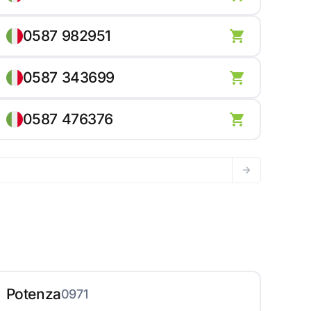
0587 982951
0587 343699
0587 476376
Potenza
0971