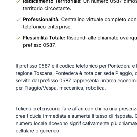
Radicamento Territoriale:
Un numero 0587 dimostr
territorio circostante.
Professionalità:
Centralino virtuale completo con t
telefonico enterprise.
Flessibilità Totale:
Rispondi alle chiamate ovunque 
prefisso 0587.
Il prefisso 0587 è il codice telefonico per Pontedera e 
regione Toscana. Pontedera è nota per sede Piaggio, cul
servito dal prefisso 0587 rappresenta un’area econom
per Piaggio/Vespa, meccanica, robotica.
I clienti preferiscono fare affari con chi ha una presen
crea fiducia immediata e aumenta il tasso di risposta. 
numero locale ricevono significativamente più chiamate
cellulare o generico.