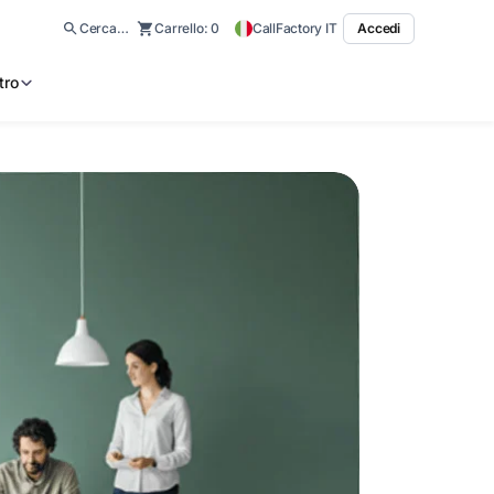
Cerca…
Carrello:
0
CallFactory IT
Accedi
tro