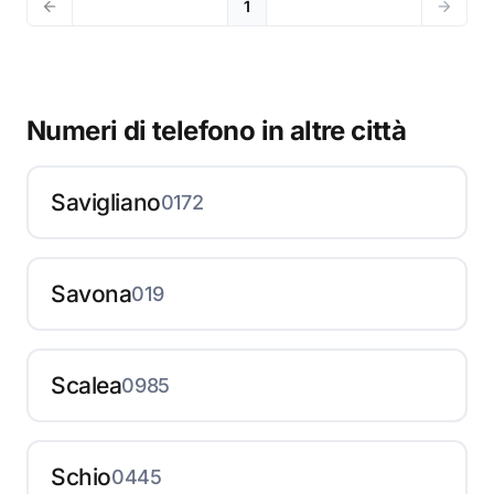
1
Numeri di telefono in altre città
Savigliano
0172
Savona
019
Scalea
0985
Schio
0445