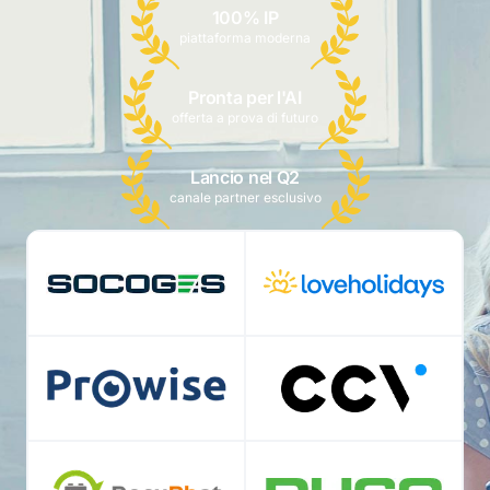
100% IP
piattaforma moderna
Pronta per l'AI
offerta a prova di futuro
Lancio nel Q2
canale partner esclusivo