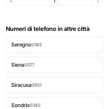
1
Numeri di telefono in altre città
Seregno
0362
Siena
0577
Siracusa
0931
Sondrio
0342