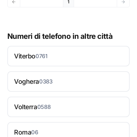
1
Numeri di telefono in altre città
Viterbo
0761
Voghera
0383
Volterra
0588
Roma
06