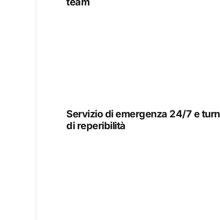
team
Servizio di emergenza 24/7 e turn
di reperibilità