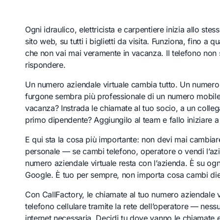
Ogni idraulico, elettricista e carpentiere inizia allo s
sito web, su tutti i biglietti da visita. Funziona, fino a
che non vai mai veramente in vacanza. Il telefono non s
rispondere.
Un numero aziendale virtuale cambia tutto. Un numero
furgone sembra più professionale di un numero mobile, 
vacanza? Instrada le chiamate al tuo socio, a un collega
primo dipendente? Aggiungilo al team e fallo iniziare a
E qui sta la cosa più importante: non devi mai cambiar
personale — se cambi telefono, operatore o vendi l’azi
numero aziendale virtuale resta con l’azienda. È su og
Google. È tuo per sempre, non importa cosa cambi diet
Con CallFactory, le chiamate al tuo numero aziendale v
telefono cellulare tramite la rete dell’operatore — nes
internet necessaria. Decidi tu dove vanno le chiamate 