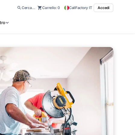
Cerca…
Carrello:
0
CallFactory IT
Accedi
tro