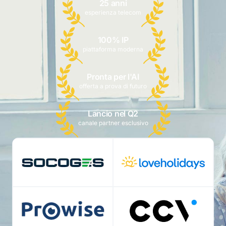
25 anni
esperienza telecom
100% IP
piattaforma moderna
Pronta per l'AI
offerta a prova di futuro
Lancio nel Q2
canale partner esclusivo