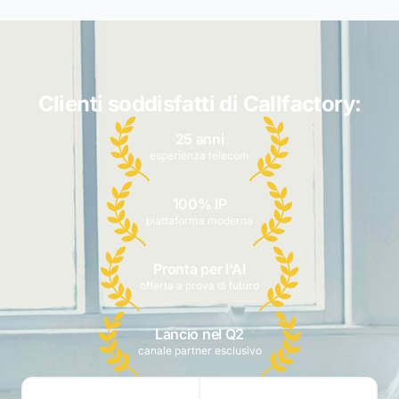
Clienti soddisfatti di Callfactory:
25 anni
esperienza telecom
100% IP
piattaforma moderna
Pronta per l'AI
offerta a prova di futuro
Lancio nel Q2
canale partner esclusivo